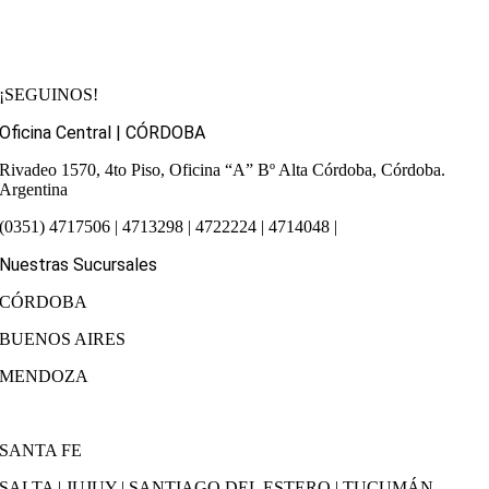
¡SEGUINOS!
Oficina Central | CÓRDOBA
Rivadeo 1570, 4to Piso, Oficina “A”
Bº Alta Córdoba, Córdoba.
Argentina
(0351) 4717506 | 4713298 | 4722224 | 4714048 |
Nuestras Sucursales
CÓRDOBA
BUENOS AIRES
MENDOZA
SANTA FE
SALTA | JUJUY | SANTIAGO DEL ESTERO | TUCUMÁN