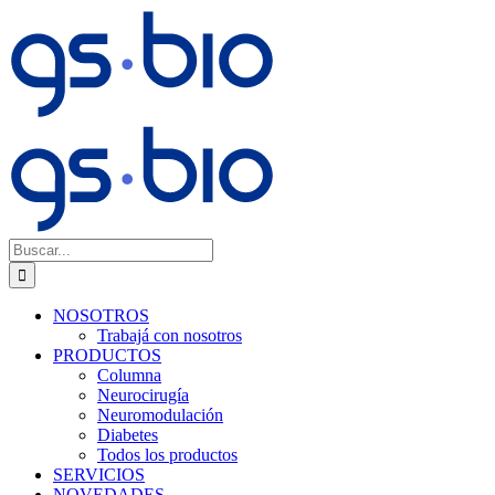
Saltar
al
contenido
Buscar:
NOSOTROS
Trabajá con nosotros
PRODUCTOS
Columna
Neurocirugía
Neuromodulación
Diabetes
Todos los productos
SERVICIOS
NOVEDADES