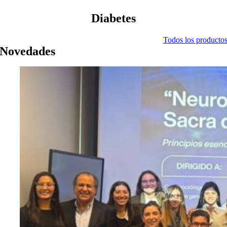
Diabetes
Todos los producto
Novedades