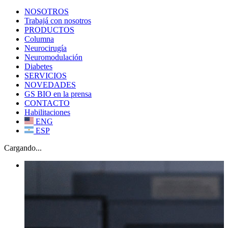
NOSOTROS
Trabajá con nosotros
PRODUCTOS
Columna
Neurocirugía
Neuromodulación
Diabetes
SERVICIOS
NOVEDADES
GS BIO en la prensa
CONTACTO
Habilitaciones
ENG
ESP
Cargando...