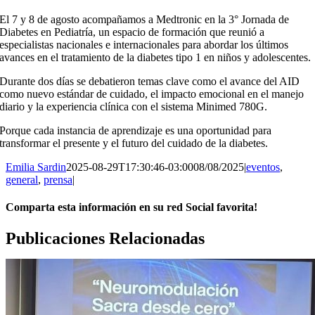
El 7 y 8 de agosto acompañamos a Medtronic en la 3° Jornada de
Diabetes en Pediatría, un espacio de formación que reunió a
especialistas nacionales e internacionales para abordar los últimos
avances en el tratamiento de la diabetes tipo 1 en niños y adolescentes.
Durante dos días se debatieron temas clave como el avance del AID
como nuevo estándar de cuidado, el impacto emocional en el manejo
diario y la experiencia clínica con el sistema Minimed 780G.
Porque cada instancia de aprendizaje es una oportunidad para
transformar el presente y el futuro del cuidado de la diabetes.
Emilia Sardin
2025-08-29T17:30:46-03:00
08/08/2025
|
eventos
,
general
,
prensa
|
Comparta esta información en su red Social favorita!
Facebook
Twitter
Reddit
LinkedIn
WhatsApp
Telegram
Tumblr
Pinterest
Vk
Xing
Correo
Publicaciones Relacionadas
electrónico