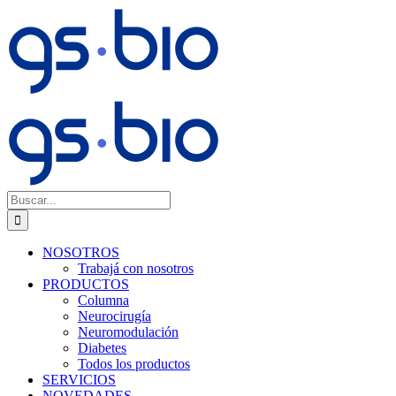
Saltar
al
contenido
Buscar:
NOSOTROS
Trabajá con nosotros
PRODUCTOS
Columna
Neurocirugía
Neuromodulación
Diabetes
Todos los productos
SERVICIOS
NOVEDADES