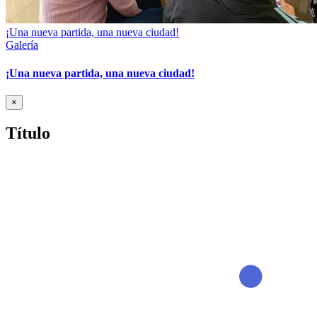
¡Una nueva partida, una nueva ciudad!
Galería
¡Una nueva partida, una nueva ciudad!
Cerrar
×
vista
rápida
Título
del
producto