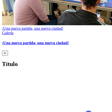
¡Una nueva partida, una nueva ciudad!
Galería
¡Una nueva partida, una nueva ciudad!
Cerrar
×
vista
rápida
Título
del
producto