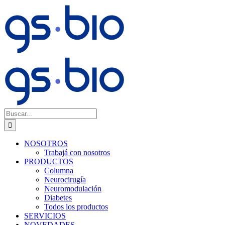
Saltar
al
contenido
Buscar:
NOSOTROS
Trabajá con nosotros
PRODUCTOS
Columna
Neurocirugía
Neuromodulación
Diabetes
Todos los productos
SERVICIOS
NOVEDADES