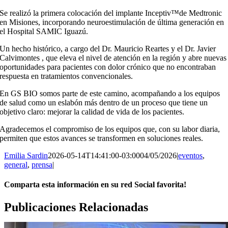
Se realizó la primera colocación del implante Inceptiv™️de Medtronic
en Misiones, incorporando neuroestimulación de última generación en
el Hospital SAMIC Iguazú.
Un hecho histórico, a cargo del Dr. Mauricio Reartes y el Dr. Javier
Calvimontes , que eleva el nivel de atención en la región y abre nuevas
oportunidades para pacientes con dolor crónico que no encontraban
respuesta en tratamientos convencionales.
En GS BIO somos parte de este camino, acompañando a los equipos
de salud como un eslabón más dentro de un proceso que tiene un
objetivo claro: mejorar la calidad de vida de los pacientes.
Agradecemos el compromiso de los equipos que, con su labor diaria,
permiten que estos avances se transformen en soluciones reales.
Emilia Sardin
2026-05-14T14:41:00-03:00
04/05/2026
|
eventos
,
general
,
prensa
|
Comparta esta información en su red Social favorita!
Facebook
Twitter
Reddit
LinkedIn
WhatsApp
Telegram
Tumblr
Pinterest
Vk
Xing
Correo
Publicaciones Relacionadas
electrónico