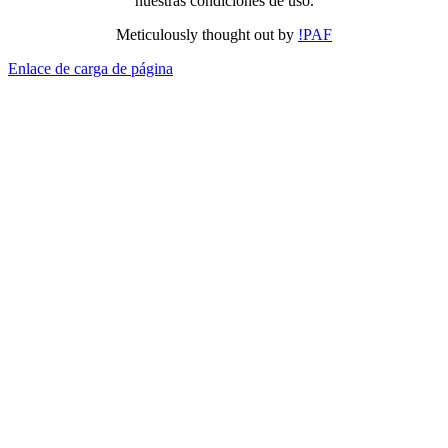
nuestras condiciones de uso.
Meticulously thought out by
!PAF
Enlace de carga de página
Ir
arriba