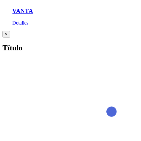
VANTA
Detalles
Cerrar
×
vista
rápida
Título
del
producto