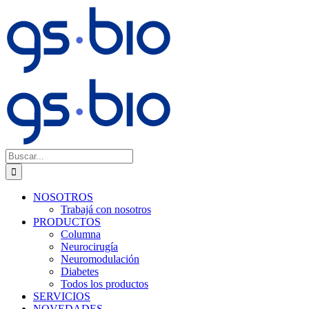
Saltar
al
contenido
Buscar:
NOSOTROS
Trabajá con nosotros
PRODUCTOS
Columna
Neurocirugía
Neuromodulación
Diabetes
Todos los productos
SERVICIOS
NOVEDADES