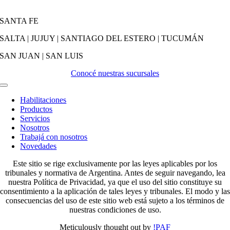
SANTA FE
SALTA | JUJUY | SANTIAGO DEL ESTERO | TUCUMÁN
SAN JUAN | SAN LUIS
Conocé nuestras sucursales
Activar
Navegación
Habilitaciones
Productos
Servicios
Nosotros
Trabajá con nosotros
Novedades
Este sitio se rige exclusivamente por las leyes aplicables por los
tribunales y normativa de Argentina. Antes de seguir navegando, lea
nuestra Política de Privacidad, ya que el uso del sitio constituye su
consentimiento a la aplicación de tales leyes y tribunales. El modo y las
consecuencias del uso de este sitio web está sujeto a los términos de
nuestras condiciones de uso.
Meticulously thought out by
!PAF