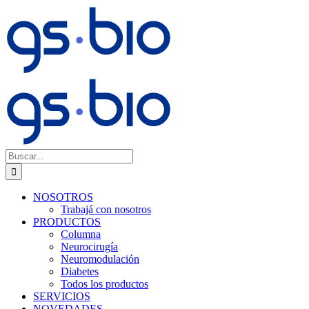
Saltar
al
contenido
Buscar:
NOSOTROS
Trabajá con nosotros
PRODUCTOS
Columna
Neurocirugía
Neuromodulación
Diabetes
Todos los productos
SERVICIOS
NOVEDADES