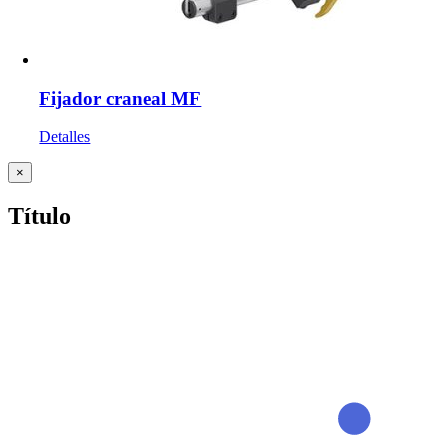
Fijador craneal MF
Detalles
Cerrar
×
vista
rápida
Título
del
producto