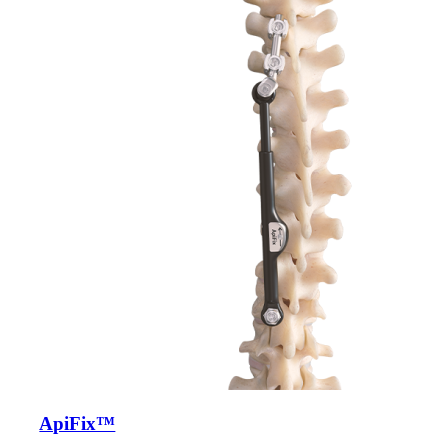
ApiFix™