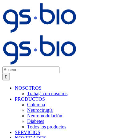
Saltar
al
contenido
Buscar:
NOSOTROS
Trabajá con nosotros
PRODUCTOS
Columna
Neurocirugía
Neuromodulación
Diabetes
Todos los productos
SERVICIOS
NOVEDADES