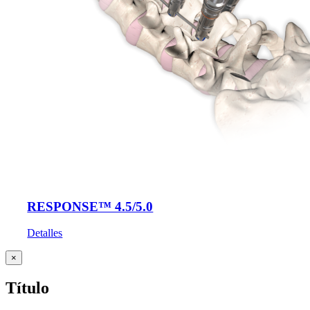
RESPONSE™ 4.5/5.0
Detalles
Cerrar
×
vista
rápida
Título
del
producto